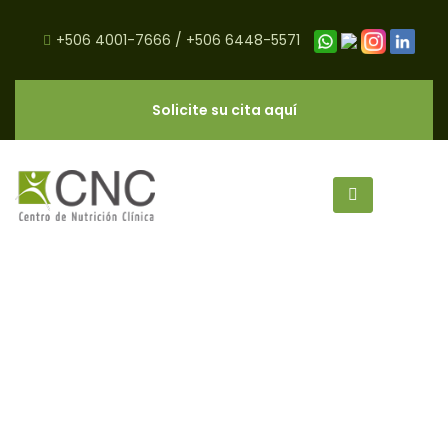
+506 4001-7666
/
+506 6448-5571
Solicite su cita aquí
Dietas de Moda - CNC Salud