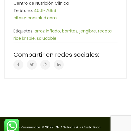
Centro de Nutrición Clínica
Teléfono:
4001-7666
citas@cncsalud.com
Etiquetas:
arroz inflado
,
barritas
,
jengibre
,
receta
,
rice krispie
,
saludable
Compartir en redes sociales:
Derechos Reservados © 2022 CNC Salud S.A. - Costa Rica.