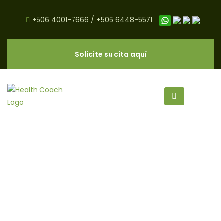
+506 4001-7666
/
+506 6448-5571
Solicite su cita aquí
DHA y su Importancia en el
Desarrollo del Cerebro - CNC
Salud