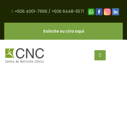
+506 4001-7666
/
+506 6448-5571
Solicite su cita aquí
Granola Saludable - CNC Salud