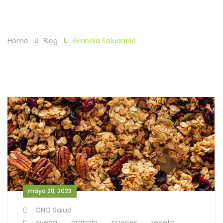
Home
Blog
Granola Saludable
mayo 28, 2023
CNC Salud
avena
,
granola
,
nueces
,
receta