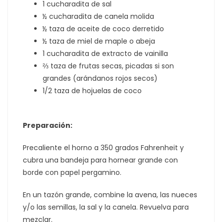
1 cucharadita de sal
½ cucharadita de canela molida
½ taza de aceite de coco derretido
½ taza de miel de maple o abeja
1 cucharadita de extracto de vainilla
⅔ taza de frutas secas, picadas si son
grandes (arándanos rojos secos)
1/2 taza de hojuelas de coco
Preparación:
Precaliente el horno a 350 grados Fahrenheit y
cubra una bandeja para hornear grande con
borde con papel pergamino.
En un tazón grande, combine la avena, las nueces
y/o las semillas, la sal y la canela. Revuelva para
mezclar.