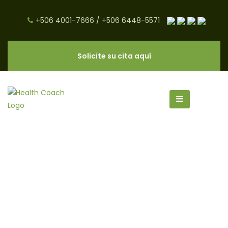
+506 4001-7666
/
+506 6448-5571
Solicite su cita aquí
Ansiedad por Comer en la
Noche ¿Qué Hacer al Respecto?
- CNC Salud