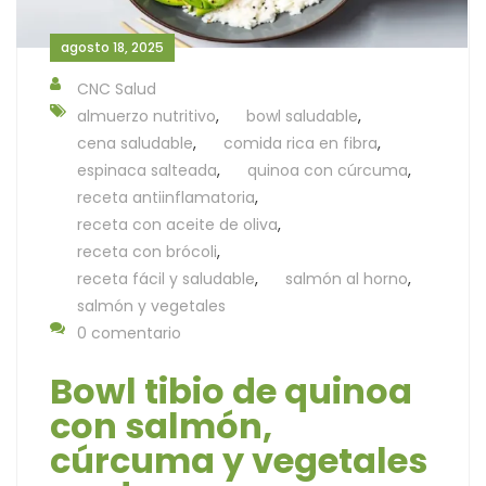
agosto 18, 2025
CNC Salud
almuerzo nutritivo
,
bowl saludable
,
cena saludable
,
comida rica en fibra
,
espinaca salteada
,
quinoa con cúrcuma
,
receta antiinflamatoria
,
receta con aceite de oliva
,
receta con brócoli
,
receta fácil y saludable
,
salmón al horno
,
salmón y vegetales
0 comentario
Bowl tibio de quinoa
con salmón,
cúrcuma y vegetales