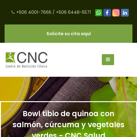
+506 4001-7666
/
+506 6448-5571
Solicite su cita aquí
Bowl tibio de quinoa con
salmón, cúrcuma y vegetales
verdes - CNC Salud