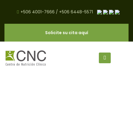
+506 4001-7666
/
+506 6448-5571
Solicite su cita aquí
Cómo Hacer una Lista del
Supermercado - CNC Salud