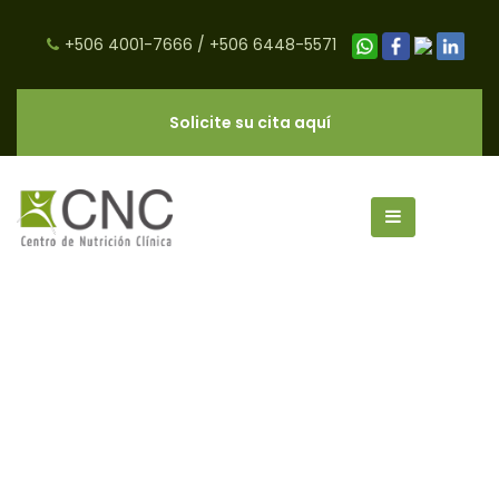
+506 4001-7666
/
+506 6448-5571
Solicite su cita aquí
¿Cómo Perder Peso de Forma
Rápida y Segura Durante la
Lactancia? - CNC Salud