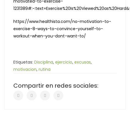
motivated-to-exercise-
1231389#:~:text=Exercise%20Is%20Viewed%20as%20Har
https://www.healthista.com/no-motivation-to-
exercise-8-ways-to-convince-yourself-to-
workout-when-you-dont-want-to/
Etiquetas:
Disciplina
,
ejercicio
,
excusas
,
motivacion
,
rutina
Compartir en redes sociales: