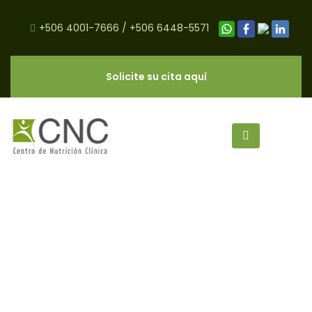
+506 4001-7666
/
+506 6448-5571
Solicite su cita aquí
Excusas para el Ejercicio,
Combátalas - CNC Salud