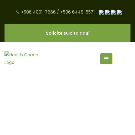
+506 4001-7666
/
+506 6448-5571
Solicite su cita aquí
acné archivos - CNC Salud