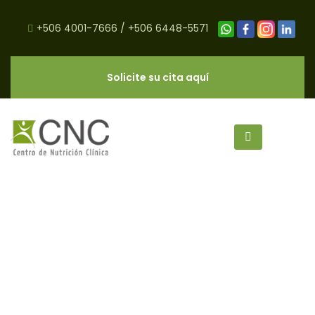
+506 4001-7666
/
+506 6448-5571
Solicite su cita aquí
antioxidantes y tabaquismo
archivos - CNC Salud