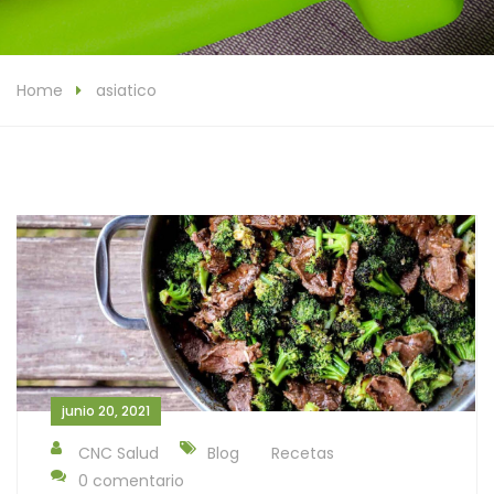
Home
asiatico
junio 20, 2021
CNC Salud
Blog
Recetas
0 comentario