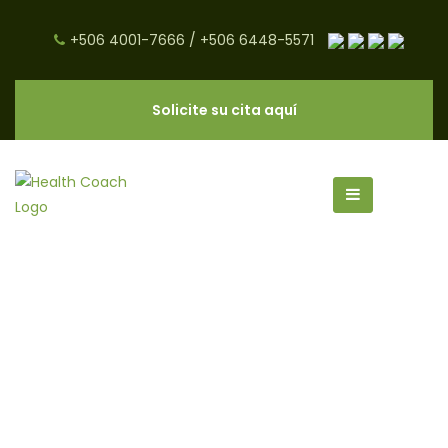
+506 4001-7666
/
+506 6448-5571
Solicite su cita aquí
canela archivos - CNC Salud