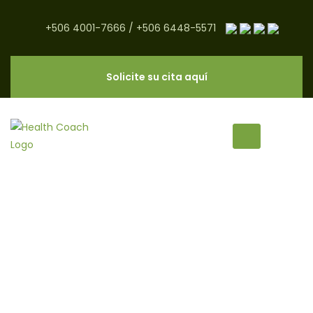
+506 4001-7666
/
+506 6448-5571
Solicite su cita aquí
emparedado archivos - CNC
Salud