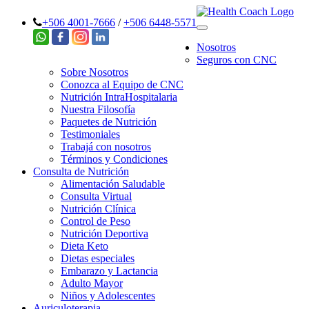
+506 4001-7666
/
+506 6448-5571
Nosotros
Seguros con CNC
Sobre Nosotros
Conozca al Equipo de CNC
Nutrición IntraHospitalaria
Nuestra Filosofía
Paquetes de Nutrición
Testimoniales
Trabajá con nosotros
Términos y Condiciones
Consulta de Nutrición
Alimentación Saludable
Consulta Virtual
Nutrición Clínica
Control de Peso
Nutrición Deportiva
Dieta Keto
Dietas especiales
Embarazo y Lactancia
Adulto Mayor
Niños y Adolescentes
Auriculoterapia