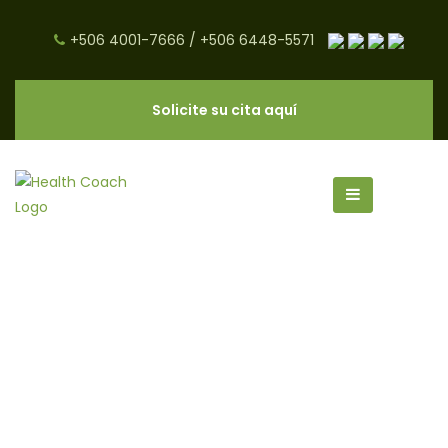
+506 4001-7666
/
+506 6448-5571
Solicite su cita aquí
sopa para molestias digestiva
archivos - CNC Salud