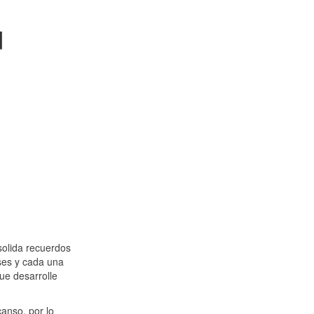
d
solida recuerdos
ases y cada una
ue desarrolle
anso, por lo