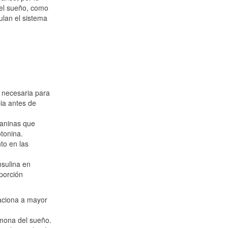
 el sueño, como
ulan el sistema
a necesaria para
ia antes de
ianinas que
otonina.
to en las
nsulina en
 porción
laciona a mayor
rmona del sueño.