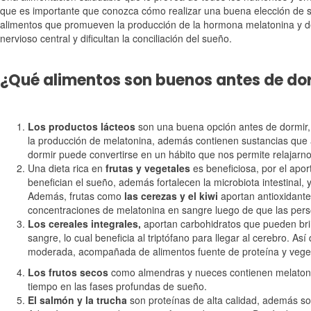
que es importante que conozca cómo realizar una buena elección de s
alimentos que promueven la producción de la hormona melatonina y del
nervioso central y dificultan la conciliación del sueño.
¿Qué alimentos son buenos antes de do
Los productos lácteos
son una buena opción antes de dormir, y
la producción de melatonina, además contienen sustancias que a
dormir puede convertirse en un hábito que nos permite relajarno
Una dieta rica en
frutas y vegetales
es beneficiosa, por el apor
benefician el sueño, además fortalecen la microbiota intestinal, 
Además, frutas como
las cerezas y el kiwi
aportan antioxidant
concentraciones de melatonina en sangre luego de que las per
Los cereales integrales,
aportan carbohidratos que pueden bri
sangre, lo cual beneficia al triptófano para llegar al cerebro.
moderada, acompañada de alimentos fuente de proteína y veget
Los frutos secos
como almendras y nueces contienen melatonin
tiempo en las fases profundas de sueño.
El salmón y la trucha
son proteínas de alta calidad, además son