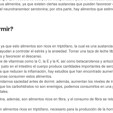
us alimentos, ya que existen ciertas sustancias que pueden favorecer
 neurotransmisor serotonina; por otra parte, hay alimentos que estim
rmir?
a que esto alimentos son ricos en triptófano, la cual es una sustanci
yudan a controlar el estrés y la ansiedad. Tomar una taza de leche tib
s y favorecer el descanso.
te de vitaminas como la C, la E y la K, así como betacarotenos y antoc
y justo en el intestino el cuerpo produce cantidades importantes de ser
es que reducen la inflamación, hay estudios que han encontrado aumen
sonas consumen estos alimentos.
ndarnos saciedad antes de dormir, además, aumentan los niveles de i
 Así que los carbohidratos no son enemigos, podemos consumirlos en una
ales.
a, además, son alimentos ricos en fibra, y el consumo de fibra se re
 alimentos ricos en triptófano, necesario para la producción de la ho