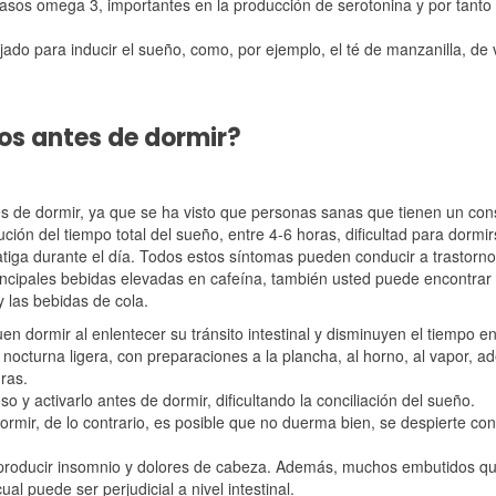
sos omega 3, importantes en la producción de serotonina y por tanto 
ado para inducir el sueño, como, por ejemplo, el té de manzanilla, de v
os antes de dormir?
es de dormir, ya que se ha visto que personas sanas que tienen un co
ón del tiempo total del sueño, entre 4-6 horas, dificultad para dormir
atiga durante el día. Todos estos síntomas pueden conducir a trastornos
incipales bebidas elevadas en cafeína, también usted puede encontrar 
y las bebidas de cola.
uen dormir al enlentecer su tránsito intestinal y disminuyen el tiempo e
nocturna ligera, con preparaciones a la plancha, al horno, al vapor, a
ras.
 y activarlo antes de dormir, dificultando la conciliación del sueño.
ormir, de lo contrario, es posible que no duerma bien, se despierte con
 producir insomnio y dolores de cabeza. Además, muchos embutidos q
al puede ser perjudicial a nivel intestinal.