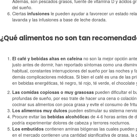
Además, son pescados grasos, fuente de vitamina D y ácidos gra
del sueño.
Ciertas
infusiones
le pueden ayudar a favorecer un estado relaj
lavanda y las infusiones a base de leche dorada.
¿Qué alimentos no son tan recomendad
El café y bebidas altas en cafeína
no son la mejor opción ant
justo antes de dormir, han reportado síntomas como una disminuci
habitual, constantes interrupciones del sueño por las noches y f
demás complicaciones médicas. Si bien el café es una de las pr
en bebidas energéticas, té negro, té rojo, té verde, el chocolate 
Las comidas copiosas o muy grasosas
pueden dificultar el b
profundas de sueño, por eso trate de hacer una cena o colación 
cocinar sus alimentos con poca grasa y evite el consumo de fritu
Los alimentos muy dulces
pueden estimular su sistema nervioso
Procure evitar las
bebidas alcohólica
s de 4-6 horas antes de d
podría experimentar dolores de cabeza y terrores nocturnos.
Los embutidos
contienen aminas biógenas las cuales pueden
en el mercado contienen una cantidad significativa de grasa, la cu