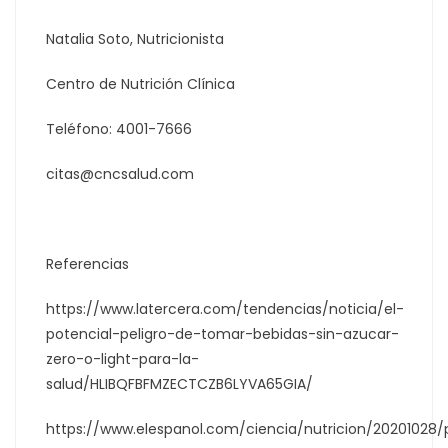
Natalia Soto, Nutricionista
Centro de Nutrición Clínica
Teléfono: 4001-7666
citas@cncsalud.com
Referencias
https://www.latercera.com/tendencias/noticia/el-
potencial-peligro-de-tomar-bebidas-sin-azucar-
zero-o-light-para-la-
salud/HLIBQFBFMZECTCZB6LYVA65GIA/
https://www.elespanol.com/ciencia/nutricion/20201028/p