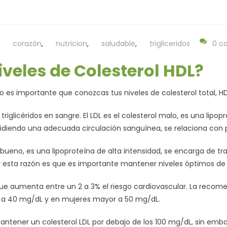
corazón
,
nutricion
,
saludable
,
trigliceridos
0 c
veles de Colesterol HDL?
rado es importante que conozcas tus niveles de colesterol total, H
 y triglicéridos en sangre. El LDL es el colesterol malo, es una lip
pidiendo una adecuada circulación sanguínea, se relaciona con
eno, es una lipoproteína de alta intensidad, se encarga de trans
r esta razón es que es importante mantener niveles óptimos de H
ue aumenta entre un 2 a 3% el riesgo cardiovascular. La recome
 a 40 mg/dL y en mujeres mayor a 50 mg/dL.
ntener un colesterol LDL por debajo de los 100 mg/dL, sin emba