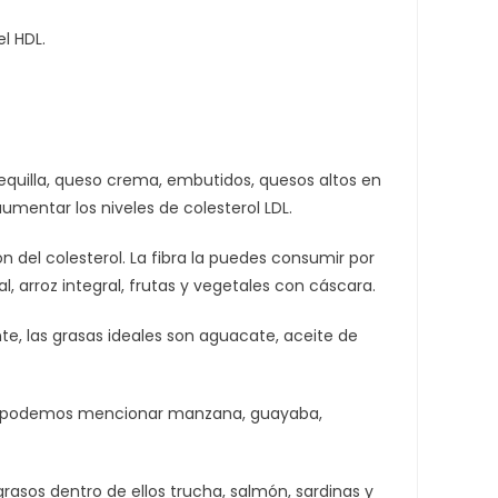
l HDL.
tequilla, queso crema, embutidos, quesos altos en
mentar los niveles de colesterol LDL.
ón del colesterol. La fibra la puedes consumir por
, arroz integral, frutas y vegetales con cáscara.
te, las grasas ideales son aguacate, aceite de
ara; podemos mencionar manzana, guayaba,
asos dentro de ellos trucha, salmón, sardinas y