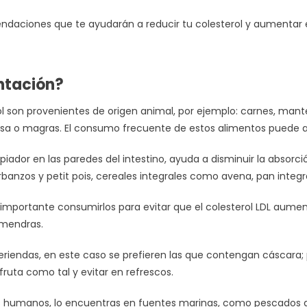
daciones que te ayudarán a reducir tu colesterol y aumentar e
ntación?
ol son provenientes de origen animal, por ejemplo: carnes, man
sa o magras. El consumo frecuente de estos alimentos puede au
mpiador en las paredes del intestino, ayuda a disminuir la absorci
banzos y petit pois, cereales integrales como avena, pan integral
 importante consumirlos para evitar que el colesterol LDL aumen
almendras.
n meriendas, en este caso se prefieren las que contengan cásc
fruta como tal y evitar en refrescos.
es humanos, lo encuentras en fuentes marinas, como pescados gr