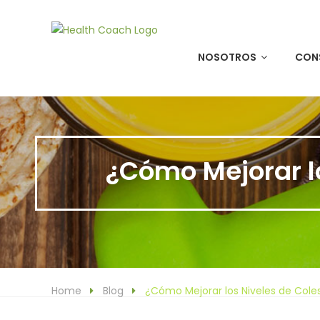
+506 4001-7666
/
+506 6448-5571
NOSOTROS
CONS
¿Cómo Mejorar lo
Home
Blog
¿Cómo Mejorar los Niveles de Coles