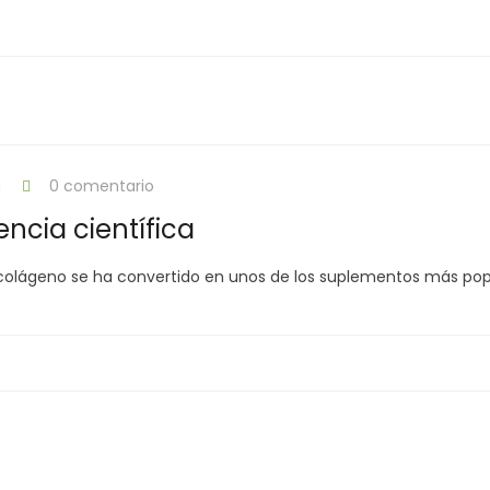
g
0 comentario
ncia científica
 colágeno se ha convertido en unos de los suplementos más popu