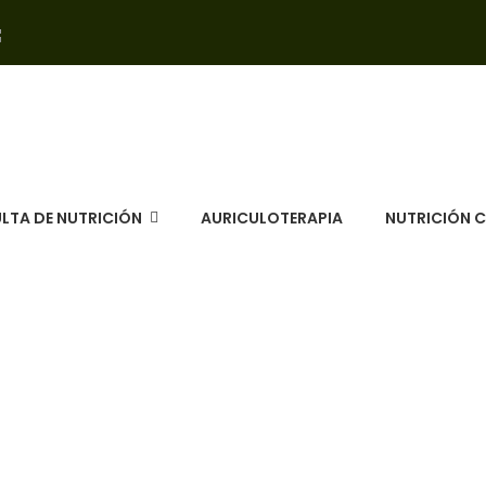
LTA DE NUTRICIÓN
AURICULOTERAPIA
NUTRICIÓN 
tricion archivos - CNC Sa