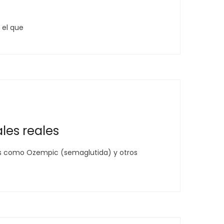
 el que
les reales
tos como Ozempic (semaglutida) y otros