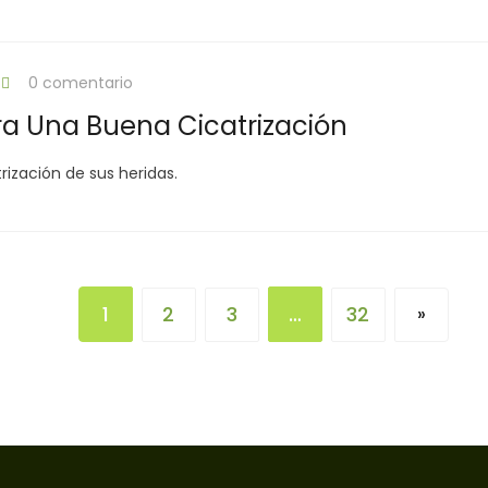
0 comentario
ra Una Buena Cicatrización
ización de sus heridas.
1
2
3
…
32
»