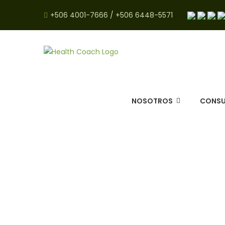
+506 4001-7666
/
+506 6448-5571
NOSOTROS
CONSU
nu