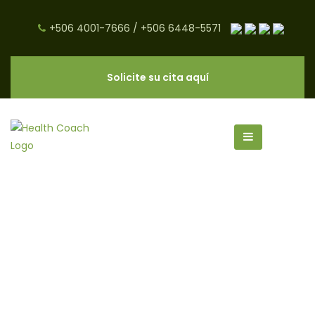
+506 4001-7666
/
+506 6448-5571
Solicite su cita aquí
Diabetes y Ejercicio - CNC Salud