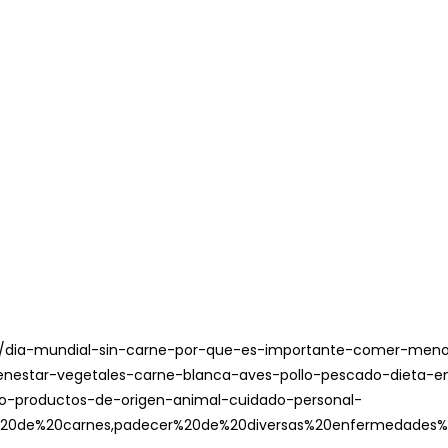
ion/dia-mundial-sin-carne-por-que-es-importante-comer-men
ienestar-vegetales-carne-blanca-aves-pollo-pescado-dieta-e
o-productos-de-origen-animal-cuidado-personal-
o%20de%20carnes,padecer%20de%20diversas%20enfermedades