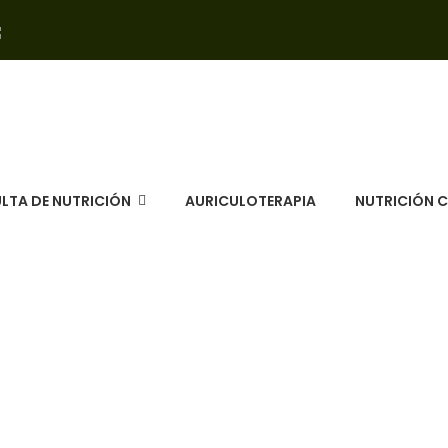
LTA DE NUTRICIÓN
AURICULOTERAPIA
NUTRICIÓN 
de Almuerzo sin Carne -