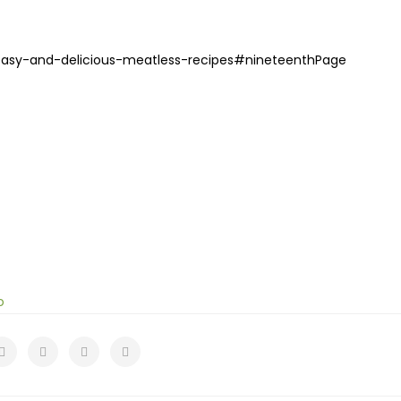
easy-and-delicious-meatless-recipes#nineteenthPage
o