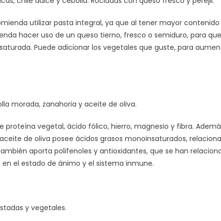
cas, chile dulce y cebolla. Rociadas con queso fresco y perejil.
omienda utilizar pasta integral, ya que al tener mayor contenido
enda hacer uso de un queso tierno, fresco o semiduro, para que
aturada. Puede adicionar los vegetales que guste, para aumen
lla morada, zanahoria y aceite de oliva.
e proteína vegetal, ácido fólico, hierro, magnesio y fibra. Ademá
l aceite de oliva posee ácidos grasos monoinsaturados, relacion
 también aporta polifenoles y antioxidantes, que se han relacion
 en el estado de ánimo y el sistema inmune.
stadas y vegetales.