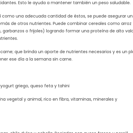
ioxidantes. Esto le ayuda a mantener también un peso saludable
sí como una adecuada cantidad de éstos, se puede asegurar un
además de otros nutrientes. Puede combinar cereales como arroz
 garbanzos o frijoles) logrando formar una proteína de alto val
trientes.
carne; que brinda un aporte de nutrientes necesarios y es un pl
ener ese día a la semana sin carne.
ogurt griego, queso feta y tahini
a vegetal y animal, rico en fibra, vitaminas, minerales y