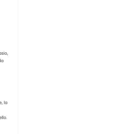
sio,
da
, la
llo.