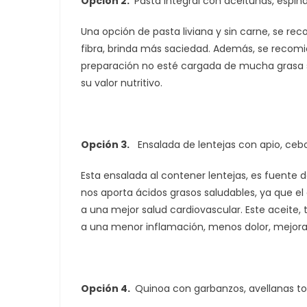
Opción 2.
Pasta integral con aceitunas, espina
Una opción de pasta liviana y sin carne, se rec
fibra, brinda más saciedad. Además, se recomi
preparación no esté cargada de mucha grasa s
su valor nutritivo.
Opción 3.
Ensalada de lentejas con apio, cebo
Esta ensalada al contener lentejas, es fuente d
nos aporta ácidos grasos saludables, ya que e
a una mejor salud cardiovascular. Este aceite,
a una menor inflamación, menos dolor, mejora
Opción 4.
Quinoa con garbanzos, avellanas to