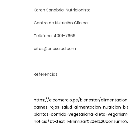
Karen Sanabria, Nutricionista
Centro de Nutrición Clínica
Teléfono: 4001-7666
citas@cncsalud.com
Referencias
https://elcomercio.pe/bienestar/alimentac
carnes-rojas-salud-alimentacion-nutricion-b
plantas-comida-vegetariana-dieta-veganism
noticia/#:~:text=Minimizar%20el%20consum