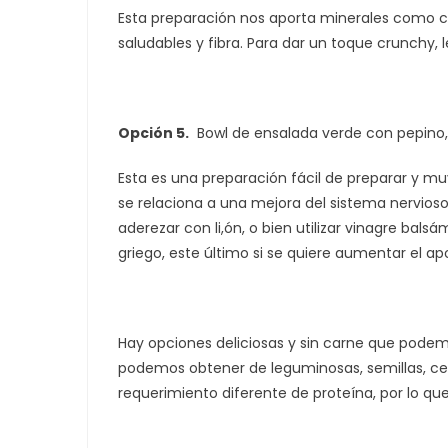
Esta preparación nos aporta minerales como calc
saludables y fibra. Para dar un toque crunchy,
Opción 5.
Bowl de ensalada verde con pepino
Esta es una preparación fácil de preparar y mu
se relaciona a una mejora del sistema nervios
aderezar con li,ón, o bien utilizar vinagre bals
griego, este último si se quiere aumentar el ap
Hay opciones deliciosas y sin carne que podemo
podemos obtener de leguminosas, semillas, ce
requerimiento diferente de proteína, por lo qu