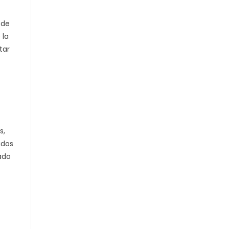
 de
 la
tar
s,
ados
ado