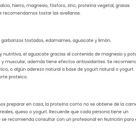
io, hierro, magnesio, fósforo, zinc, proteína vegetal, grasas
 le recomendamos tostar las avellanas.
, garbanzos tostados, edamames, aguacate y limón.
y nutritiva, el aguacate gracias al contenido de magnesio y pota
o y muscular, además tiene efectos antioxidantes. Se recomien
ámico, o algún aderezo natural a base de yogurt natural o yogurt
orte proteico.
s preparar en casa, la proteína como no se obtiene de la carne
reales, queso o yogurt. Recuerde que cada persona tiene un
e se recomienda consultar con un profesional en Nutrición para e