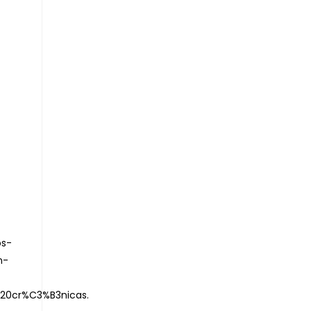
os-
n-
%20cr%C3%B3nicas
.