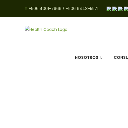
+506 4001-7666
/
+506 6448-5571
NOSOTROS
CONSU
Opciones 