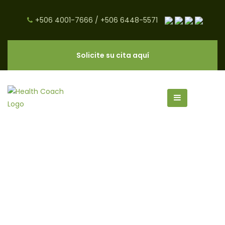
+506 4001-7666
/
+506 6448-5571
Solicite su cita aquí
alergias alimentarias archivos -
CNC Salud