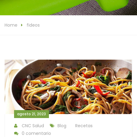
Home
fideos
agosto 21, 2023
CNC Salud
Blog
Recetas
0 comentario