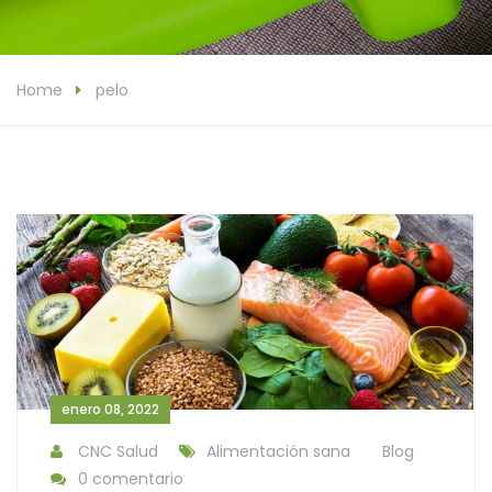
Home
pelo
enero 08, 2022
CNC Salud
Alimentación sana
Blog
0 comentario