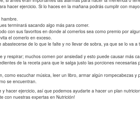
ue, si antes eran importantes las alarmas para hacer la merienda o ten
ra hacer ejercicio. Si lo haces en la mañana podrás cumplir con mayor
n hambre.
r pues terminará sacando algo más para comer.
 todo con sus favoritos en donde al comerlos sea como premio por algun
evita el comerlo en exceso.
stecerse de lo que le falte y no llevar de sobra, ya que se lo va a 
rte y respirar; muchos comen por ansiedad y esto puede causar más ca
redientes de la receta para que le salga justo las porciones necesarias 
igan, como escuchar música, leer un libro, armar algún rompecabezas y 
cómo se encuentran.
 hacer ejercicio, así que podemos ayudarte a hacer un plan nutricion
e con nuestras expertas en Nutrición!