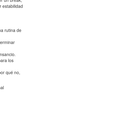
er un break,
 estabilidad
a rutina de
terminar
nsancio.
para los
por qué no,
al