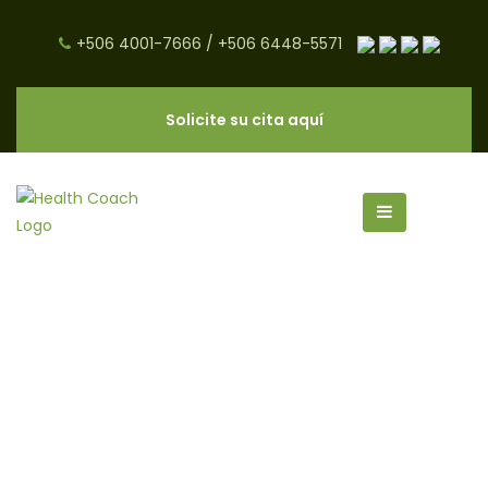
+506 4001-7666
/
+506 6448-5571
Solicite su cita aquí
magnesio archivos - CNC Salud