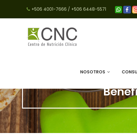
+506 4001-7666
/
+506 6448-5571
NOSOTROS
CONSU
Benef