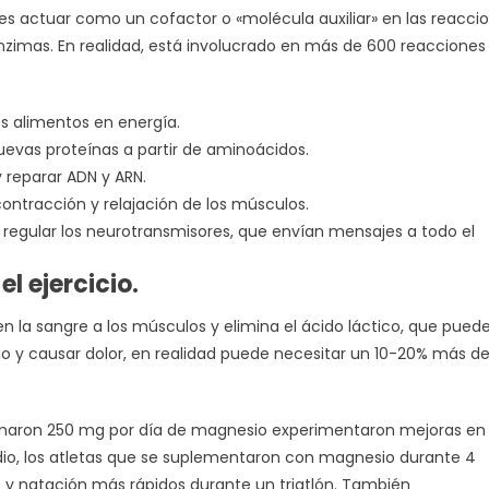
es actuar como un cofactor o «molécula auxiliar» en las reacci
zimas. En realidad, está involucrado en más de 600 reacciones
os alimentos en energía.
uevas proteínas a partir de aminoácidos.
 reparar ADN y ARN.
ontracción y relajación de los músculos.
 regular los neurotransmisores, que envían mensajes a todo el
l ejercicio.
n la sangre a los músculos y elimina el ácido láctico, que pued
io y causar dolor, en realidad puede necesitar un 10-20% más d
tomaron 250 mg por día de magnesio experimentaron mejoras en 
udio, los atletas que se suplementaron con magnesio durante 4
 y natación más rápidos durante un triatlón. También