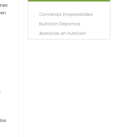
ones
 en
Convenios Empresariales
Nutrición Deportiva
Asesorías en nutrición
e
e
los