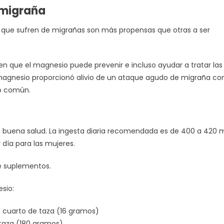
 migraña
s que sufren de migrañas son más propensas que otras a ser
en que el magnesio puede prevenir e incluso ayudar a tratar las
magnesio proporcionó alivio de un ataque agudo de migraña co
o común.
a buena salud. La ingesta diaria recomendada es de 400 a 420 
 día para las mujeres.
e suplementos.
sio:
n cuarto de taza (16 gramos)
 taza (180 gramos)