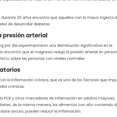
s durante 20 años encontró que aquellos con la mayor ingesta 
es de desarrollar diabetes
 presión arterial
g por día experimentaron una disminución significativa en la
tudio encontró que el magnesio redujo la presión arterial en perso
 efecto sobre las personas con niveles normales
matorios
con la inflamación crónica, que es uno de los factores que imp
ades crónicas.
a PCR y otros marcadores de inflamación en adultos mayores,
betes, de la misma manera, los alimentos con alto contenido d
late oscuro, pueden reducir la inflamación.