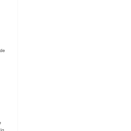
 de
e
la