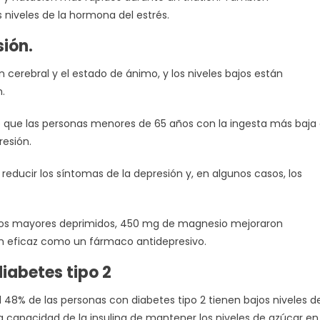
 niveles de la hormona del estrés.
sión.
n cerebral y el estado de ánimo, y los niveles bajos están
.
ó que las personas menores de 65 años con la ingesta más baja
esión.
ducir los síntomas de la depresión y, en algunos casos, los
ltos mayores deprimidos, 450 mg de magnesio mejoraron
n eficaz como un fármaco antidepresivo.
diabetes tipo 2
48% de las personas con diabetes tipo 2 tienen bajos niveles d
a capacidad de la insulina de mantener los niveles de azúcar en 