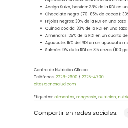
Acelga Suiza, hervida: 38% de la RDI en u
Chocolate negro (70–85% de cacao): 33% 
Frijoles negros: 30% de la RDI en una taz
Quinoa cocida: 33% de la RDI en una taz
Almendras: 25% de la RDI en un cuarto d
Aguacate: 15% del RDI en un aguacate m
Salmón: 9% de la RDI en 3.5 onzas (100 g
Centro de Nutrición Clínica
Teléfonos:
2228-2600
/
2225-4700
citas@cncsalud.com
Etiquetas:
alimentos
,
magnesio
,
nutricion
,
nutr
Compartir en redes sociales: