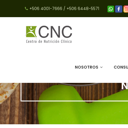
+506 4001-7666
/
+506 6448-5571
NOSOTROS
CONSU
N