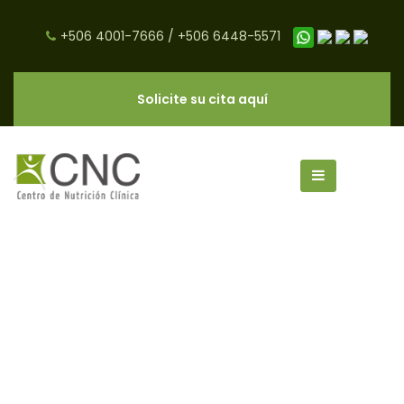
+506 4001-7666
/
+506 6448-5571
Solicite su cita aquí
carbohidratos archivos - CNC
Salud