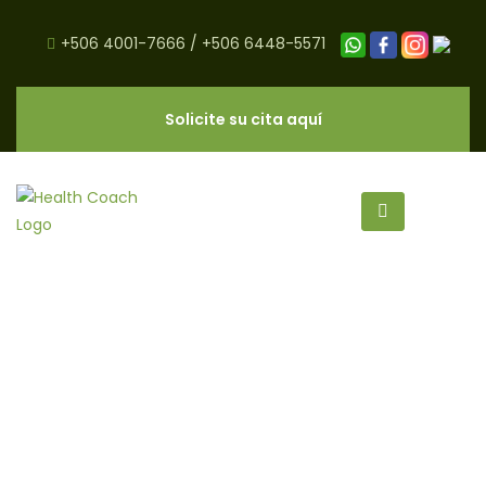
+506 4001-7666
/
+506 6448-5571
Solicite su cita aquí
nutrientes archivos - CNC Salud