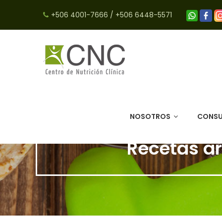
+506 4001-7666
/
+506 6448-5571
NOSOTROS
CONSU
Recetas ar