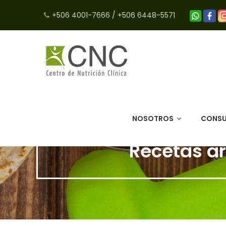
+506 4001-7666
/
+506 6448-5571
NOSOTROS
CONSU
Recetas ar