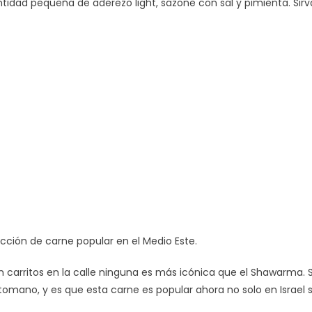
idad pequeña de aderezo light, sazone con sal y pimienta. Sirv
ión de carne popular en el Medio Este.
 carritos en la calle ninguna es más icónica que el Shawarma. S
omano, y es que esta carne es popular ahora no solo en Israel s