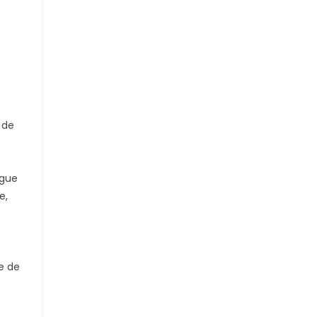
 de
egue
e,
te de