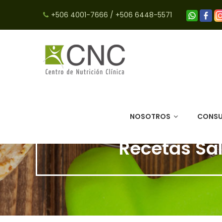
+506 4001-7666
/
+506 6448-5571
NOSOTROS
CONSU
Recetas Sa