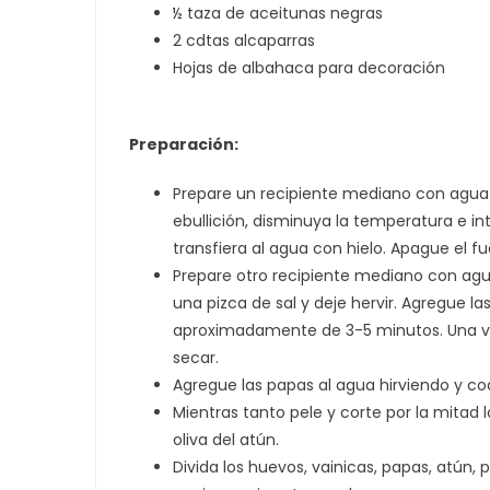
½ taza de aceitunas negras
2 cdtas alcaparras
Hojas de albahaca para decoración
Preparación:
Prepare un recipiente mediano con agua c
ebullición, disminuya la temperatura e i
transfiera al agua con hielo. Apague el f
Prepare otro recipiente mediano con agua
una pizca de sal y deje hervir. Agregue la
aproximadamente de 3-5 minutos. Una vez 
secar.
Agregue las papas al agua hirviendo y c
Mientras tanto pele y corte por la mitad l
oliva del atún.
Divida los huevos, vainicas, papas, atún,