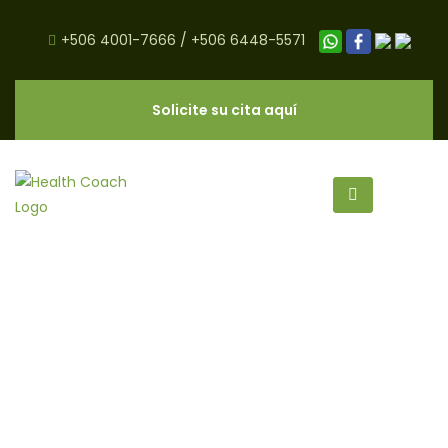
+506 4001-7666
/
+506 6448-5571
Solicite su cita aquí
salud archivos - Página 3 de 15 -
CNC Salud