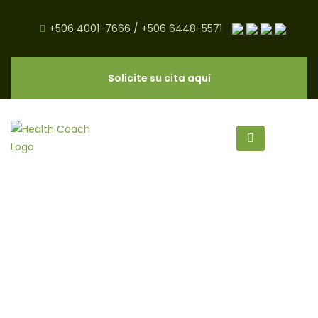
+506 4001-7666
/
+506 6448-5571
Solicite su cita aquí
salud archivos - Página 2 de 15 -
CNC Salud