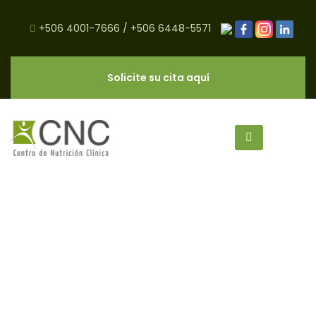
+506 4001-7666
/
+506 6448-5571
Solicite su cita aquí
Cómo Controlar la Ansiedad en
Adolescentes - CNC Salud