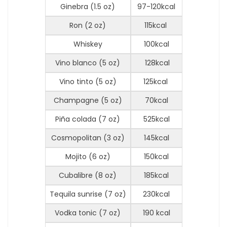
Ginebra (1.5 oz)
97-120kcal
Ron (2 oz)
115kcal
Whiskey
100kcal
Vino blanco (5 oz)
128kcal
Vino tinto (5 oz)
125kcal
Champagne (5 oz)
70kcal
Piña colada (7 oz)
525kcal
Cosmopolitan (3 oz)
145kcal
Mojito (6 oz)
150kcal
Cubalibre (8 oz)
185kcal
Tequila sunrise (7 oz)
230kcal
Vodka tonic (7 oz)
190 kcal