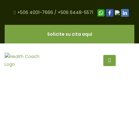
+506 4001-7666
/
+506 6448-5571
Solicite su cita aquí
Empanadas de Chiverre
Integrales - CNC Salud