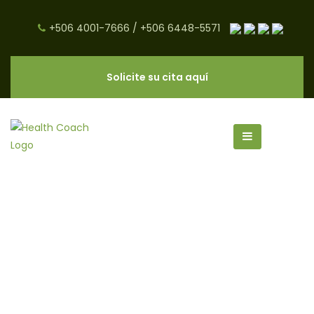
+506 4001-7666
/
+506 6448-5571
Solicite su cita aquí
Galletas de Avena y Arándanos
- CNC Salud