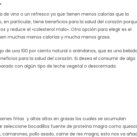
.
pa de vino o un refresco ya que tienen menos calorías que la
o, en particular, tiene beneficios para la salud del corazón porqu
s y reduce el «colesterol malo». Otra opción para elegir es el
enen muchas menos calorías y mucha menos grasa.
o de uva 100 por ciento natural o arándanos, que es una bebid
neficios para la salud del corazón. Si desea el consumir de algo
arado con algún tipo de leche vegetal o descremada.
arnes fritas y altas altos en grasas los cuales se acumulan
ar seleccione bocadillos fuente de proteína magra como queso
, camarones, pollo asado, carne de res magra, esto nos va añad