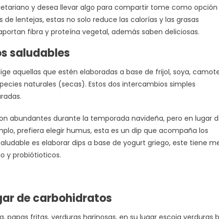
egetariano y desea llevar algo para compartir tome como opción 
s de lentejas, estas no solo reduce las calorías y las grasas
 aportan fibra y proteína vegetal, además saben deliciosas.
s saludables
ge aquellas que estén elaboradas a base de frijol, soya, camote
pecies naturales (secas). Estos dos intercambios simples
uradas.
son abundantes durante la temporada navideña, pero en lugar 
emplo, prefiera elegir humus, esta es un dip que acompaña los
saludable es elaborar dips a base de yogurt griego, este tiene 
o y probiótioticos.
ugar de carbohidratos
, papas fritas, verduras harinosas, en su lugar escoja verduras 