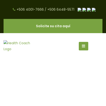
+506 4001-7666
/
+506 6448-5571
Solicite su cita aquí
Signos de Estrés y Cómo
Tratarlo con Nutrición - CNC
Salud