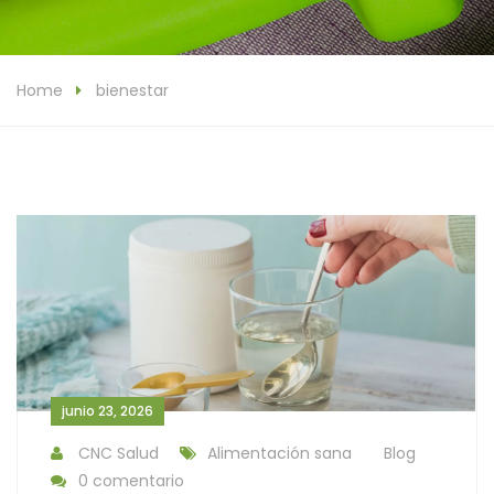
Home
bienestar
junio 23, 2026
CNC Salud
Alimentación sana
Blog
0 comentario