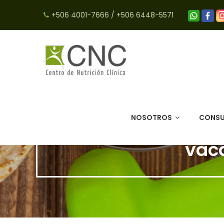
+506 4001-7666
/
+506 6448-5571
NOSOTROS
CONSU
vaca