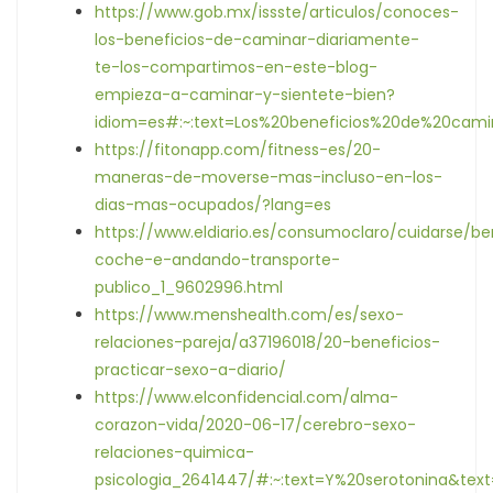
https://www.gob.mx/issste/articulos/conoces-
los-beneficios-de-caminar-diariamente-
te-los-compartimos-en-este-blog-
empieza-a-caminar-y-sientete-bien?
idiom=es#:~:text=Los%20beneficios%20de%20ca
https://fitonapp.com/fitness-es/20-
maneras-de-moverse-mas-incluso-en-los-
dias-mas-ocupados/?lang=es
https://www.eldiario.es/consumoclaro/cuidarse/be
coche-e-andando-transporte-
publico_1_9602996.html
https://www.menshealth.com/es/sexo-
relaciones-pareja/a37196018/20-beneficios-
practicar-sexo-a-diario/
https://www.elconfidencial.com/alma-
corazon-vida/2020-06-17/cerebro-sexo-
relaciones-quimica-
psicologia_2641447/#:~:text=Y%20serotonina&