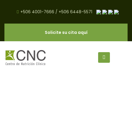
+506 4001-7666
/
+506 6448-5571
Solicite su cita aquí
Beneficios del Consumo de
Agua - CNC Salud