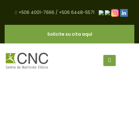
+506 4001-7666
/
+506 6448-5571
Solicite su cita aquí
Beneficios del Repollo para la
Salud - CNC Salud