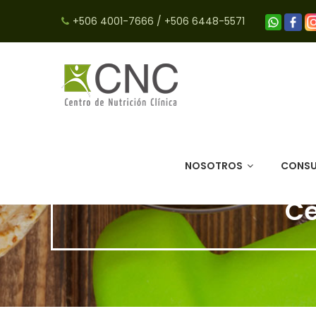
+506 4001-7666
/
+506 6448-5571
NOSOTROS
CONSU
Ce