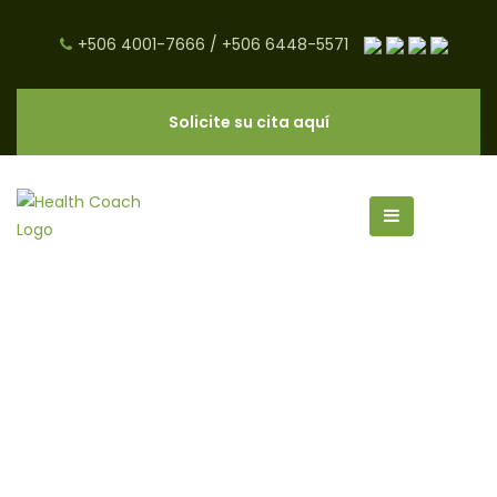
+506 4001-7666
/
+506 6448-5571
Solicite su cita aquí
Como Motivarme a Hacer
Ejercicio - CNC Salud