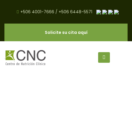
+506 4001-7666
/
+506 6448-5571
Solicite su cita aquí
Consejos para Deshacerse de la
Dieta - CNC Salud